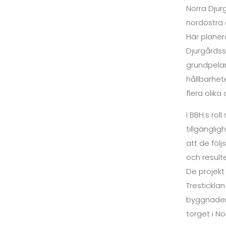
Norra Djur
nordöstra 
Här planer
Djurgårdss
grundpelar
hållbarhet
flera olika
I BBH:s ro
tillgängli
att de föl
och resulte
De projekt
Trestickla
byggnader 
torget i N