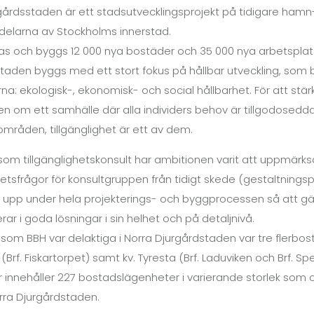
gårdsstaden är ett stadsutvecklingsprojekt på tidigare hamn
delarna av Stockholms innerstad.
as och byggs 12 000 nya bostäder och 35 000 nya arbetspla
taden byggs med ett stort fokus på hållbar utveckling, som b
na: ekologisk-, ekonomisk- och social hållbarhet. För att stä
en om ett samhälle där alla individers behov är tillgodosedd
 områden, tillgänglighet är ett av dem.
ll som tillgänglighetskonsult har ambitionen varit att uppmä
ghetsfrågor för konsultgruppen från tidigt skede (gestaltnin
js upp under hela projekterings- och byggprocessen så att gäl
rar i goda lösningar i sin helhet och på detaljnivå.
 som BBH var delaktiga i Norra Djurgårdstaden var tre flerbos
n (Brf. Fiskartorpet) samt kv. Tyresta (Brf. Laduviken och Brf
innehåller 227 bostadslägenheter i varierande storlek som 
orra Djurgårdstaden.