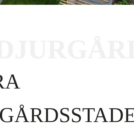
DJURGÅR
RA
RGÅRDSSTAD