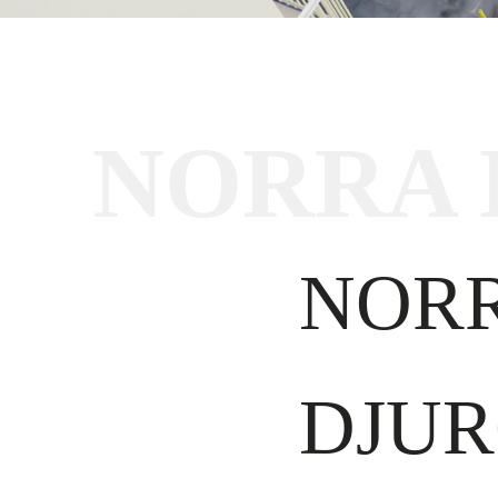
NORRA 
NOR
DJU