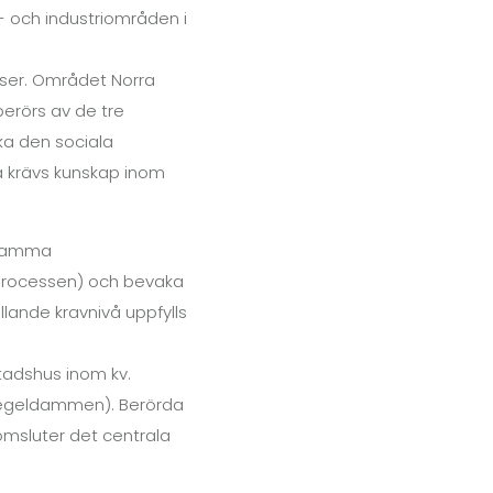
- och industriområden i
tser. Området Norra
erörs av de tre
rka den sociala
a krävs kunskap inom
rksamma
gsprocessen) och bevaka
lande kravnivå uppfylls
tadshus inom kv.
. Spegeldammen). Berörda
omsluter det centrala