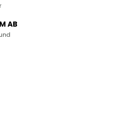
r
M AB
und