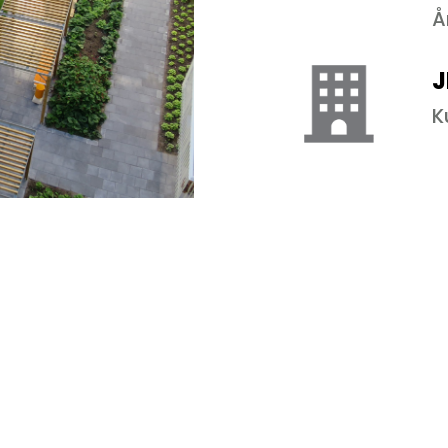
Å
J
K