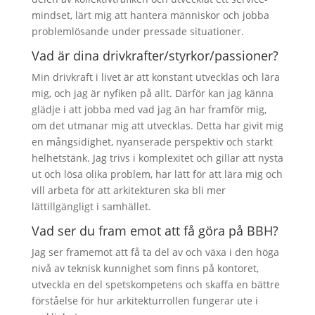
mindset, lärt mig att hantera människor och jobba
problemlösande under pressade situationer.
Vad är dina drivkrafter/styrkor/passioner?
Min drivkraft i livet är att konstant utvecklas och lära
mig, och jag är nyfiken på allt. Därför kan jag känna
glädje i att jobba med vad jag än har framför mig,
om det utmanar mig att utvecklas. Detta har givit mig
en mångsidighet, nyanserade perspektiv och starkt
helhetstänk. Jag trivs i komplexitet och gillar att nysta
ut och lösa olika problem, har lätt för att lära mig och
vill arbeta för att arkitekturen ska bli mer
lättillgängligt i samhället.
Vad ser du fram emot att få göra på BBH?
Jag ser framemot att få ta del av och växa i den höga
nivå av teknisk kunnighet som finns på kontoret,
utveckla en del spetskompetens och skaffa en bättre
förståelse för hur arkitekturrollen fungerar ute i