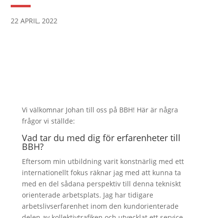
22 APRIL, 2022
Vi välkomnar Johan till oss på BBH! Här är några
frågor vi ställde:
Vad tar du med dig för erfarenheter till
BBH?
Eftersom min utbildning varit konstnärlig med ett
internationellt fokus räknar jag med att kunna ta
med en del sådana perspektiv till denna tekniskt
orienterade arbetsplats. Jag har tidigare
arbetslivserfarenhet inom den kundorienterade
delen av kollektivtrafiken och utvecklat ett service-