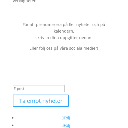
verkligheten.
För att prenumerera på fler nyheter och på
kalendern,
skriv in dina uppgifter nedan!
Eller följ oss på våra sociala medier!
Tack! Vi skickar nu en
bekräftelse på din
prenumerering.
Ta emot nyheter
Följ
Följ