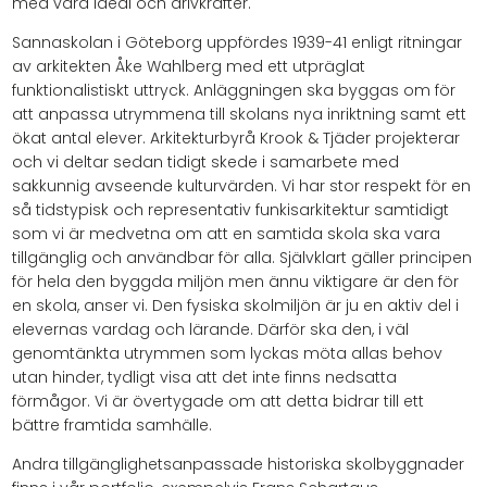
med våra ideal och drivkrafter.
Sannaskolan i Göteborg uppfördes 1939-41 enligt ritningar
av arkitekten Åke Wahlberg med ett utpräglat
funktionalistiskt uttryck. Anläggningen ska byggas om för
att anpassa utrymmena till skolans nya inriktning samt ett
ökat antal elever. Arkitekturbyrå Krook & Tjäder projekterar
och vi deltar sedan tidigt skede i samarbete med
sakkunnig avseende kulturvärden. Vi har stor respekt för en
så tidstypisk och representativ funkisarkitektur samtidigt
som vi är medvetna om att en samtida skola ska vara
tillgänglig och användbar för alla. Självklart gäller principen
för hela den byggda miljön men ännu viktigare är den för
en skola, anser vi. Den fysiska skolmiljön är ju en aktiv del i
elevernas vardag och lärande. Därför ska den, i väl
genomtänkta utrymmen som lyckas möta allas behov
utan hinder, tydligt visa att det inte finns nedsatta
förmågor. Vi är övertygade om att detta bidrar till ett
bättre framtida samhälle.
Andra tillgänglighetsanpassade historiska skolbyggnader