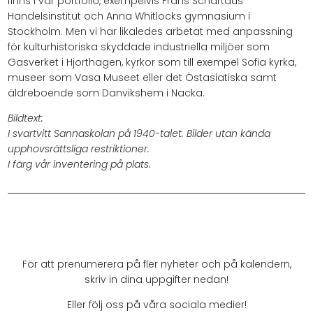
finns i vår portfolio, exempelvis Frans Schartaus
Handelsinstitut och Anna Whitlocks gymnasium i
Stockholm. Men vi har likaledes arbetat med anpassning
för kulturhistoriska skyddade industriella miljöer som
Gasverket i Hjorthagen, kyrkor som till exempel Sofia kyrka,
museer som Vasa Museet eller det Östasiatiska samt
äldreboende som Danvikshem i Nacka.
Bildtext:
I svartvitt Sannaskolan på 1940-talet. Bilder utan kända
upphovsrättsliga restriktioner.
I färg vår inventering på plats.
För att prenumerera på fler nyheter och på kalendern,
skriv in dina uppgifter nedan!
Eller följ oss på våra sociala medier!