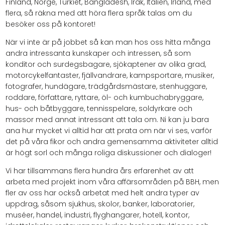
Finland, Norge, Turkiet, Bangladesh, Irak, Italien, Irland, med
flera, så räkna med att höra flera språk talas om du
besöker oss på kontoret!
När vi inte är på jobbet så kan man hos oss hitta många
andra intressanta kunskaper och intressen, så som
konditor och surdegsbagare, sjökaptener av olika grad,
motorcykelfantaster, fjällvandrare, kampsportare, musiker,
fotografer, hundägare, trädgårdsmästare, stenhuggare,
roddare, författare, ryttare, öl- och kumbuchabryggare,
hus- och båtbyggare, tennisspelare, soldyrkare och
massor med annat intressant att tala om. Ni kan ju bara
ana hur mycket vi alltid har att prata om när vi ses, varför
det på våra fikor och andra gemensamma aktiviteter alltid
är högt sorl och många roliga diskussioner och dialoger!
Vi har tillsammans flera hundra års erfarenhet av att
arbeta med projekt inom våra affärsområden på BBH, men
fler av oss har också arbetat med helt andra typer av
uppdrag, såsom sjukhus, skolor, banker, laboratorier,
muséer, handel, industri, flyghangarer, hotell, kontor,