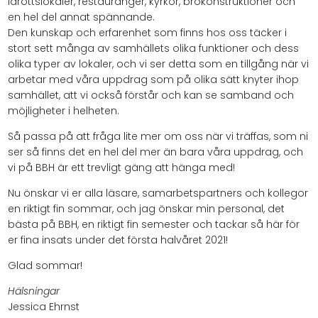
idrottslokaler, restauranger, kyrkor, brokonstruktioner och
en hel del annat spännande.
Den kunskap och erfarenhet som finns hos oss täcker i
stort sett många av samhällets olika funktioner och dess
olika typer av lokaler, och vi ser detta som en tillgång när vi
arbetar med våra uppdrag som på olika sätt knyter ihop
samhället, att vi också förstår och kan se samband och
möjligheter i helheten.
Så passa på att fråga lite mer om oss när vi träffas, som ni
ser så finns det en hel del mer än bara våra uppdrag, och
vi på BBH är ett trevligt gäng att hänga med!
Nu önskar vi er alla läsare, samarbetspartners och kollegor
en riktigt fin sommar, och jag önskar min personal, det
bästa på BBH, en riktigt fin semester och tackar så här för
er fina insats under det första halvåret 2021!
Glad sommar!
Hälsningar
Jessica Ehrnst